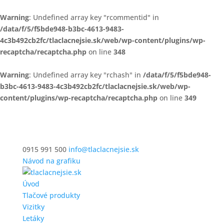
Warning
: Undefined array key "rcommentid" in
/data/f/5/f5bde948-b3bc-4613-9483-
4c3b492cb2fc/tlaclacnejsie.sk/web/wp-content/plugins/wp-
recaptcha/recaptcha.php
on line
348
Warning
: Undefined array key "rchash" in
/data/f/5/f5bde948-
b3bc-4613-9483-4c3b492cb2fc/tlaclacnejsie.sk/web/wp-
content/plugins/wp-recaptcha/recaptcha.php
on line
349
0915 991 500
info@tlaclacnejsie.sk
Návod na grafiku
Úvod
Tlačové produkty
Vizitky
Letáky