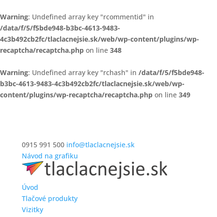
Warning
: Undefined array key "rcommentid" in
/data/f/5/f5bde948-b3bc-4613-9483-
4c3b492cb2fc/tlaclacnejsie.sk/web/wp-content/plugins/wp-
recaptcha/recaptcha.php
on line
348
Warning
: Undefined array key "rchash" in
/data/f/5/f5bde948-
b3bc-4613-9483-4c3b492cb2fc/tlaclacnejsie.sk/web/wp-
content/plugins/wp-recaptcha/recaptcha.php
on line
349
0915 991 500
info@tlaclacnejsie.sk
Návod na grafiku
Úvod
Tlačové produkty
Vizitky