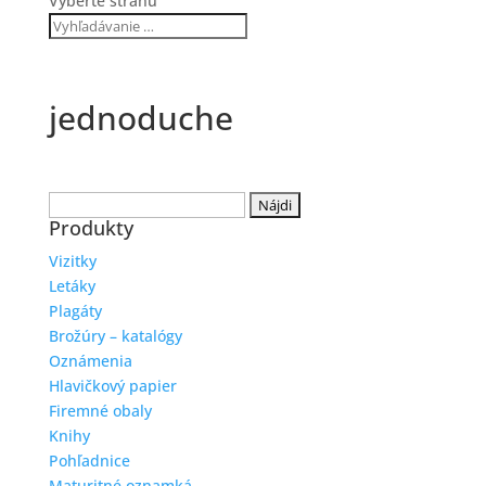
Vyberte stranu
jednoduche
Hľadať:
Produkty
Vizitky
Letáky
Plagáty
Brožúry – katalógy
Oznámenia
Hlavičkový papier
Firemné obaly
Knihy
Pohľadnice
Maturitné oznamká