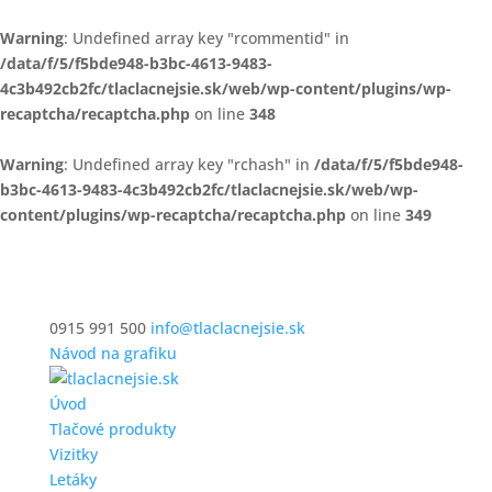
Warning
: Undefined array key "rcommentid" in
/data/f/5/f5bde948-b3bc-4613-9483-
4c3b492cb2fc/tlaclacnejsie.sk/web/wp-content/plugins/wp-
recaptcha/recaptcha.php
on line
348
Warning
: Undefined array key "rchash" in
/data/f/5/f5bde948-
b3bc-4613-9483-4c3b492cb2fc/tlaclacnejsie.sk/web/wp-
content/plugins/wp-recaptcha/recaptcha.php
on line
349
0915 991 500
info@tlaclacnejsie.sk
Návod na grafiku
Úvod
Tlačové produkty
Vizitky
Letáky