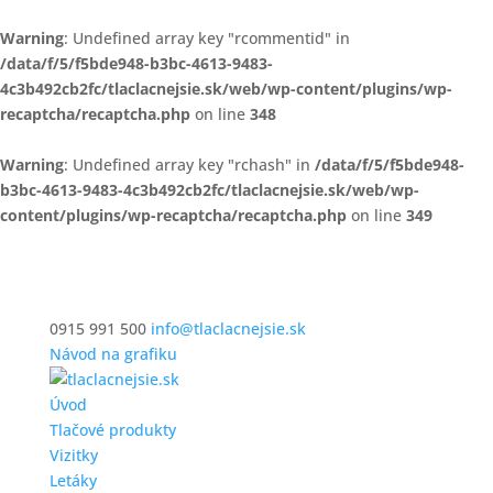
Warning
: Undefined array key "rcommentid" in
/data/f/5/f5bde948-b3bc-4613-9483-
4c3b492cb2fc/tlaclacnejsie.sk/web/wp-content/plugins/wp-
recaptcha/recaptcha.php
on line
348
Warning
: Undefined array key "rchash" in
/data/f/5/f5bde948-
b3bc-4613-9483-4c3b492cb2fc/tlaclacnejsie.sk/web/wp-
content/plugins/wp-recaptcha/recaptcha.php
on line
349
0915 991 500
info@tlaclacnejsie.sk
Návod na grafiku
Úvod
Tlačové produkty
Vizitky
Letáky