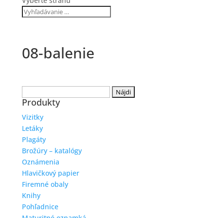
Vyberte stranu
08-balenie
Hľadať:
Produkty
Vizitky
Letáky
Plagáty
Brožúry – katalógy
Oznámenia
Hlavičkový papier
Firemné obaly
Knihy
Pohľadnice
Maturitné oznamká