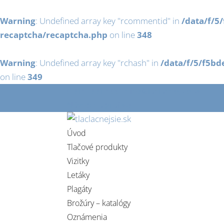
Warning
: Undefined array key "rcommentid" in
/data/f/5
recaptcha/recaptcha.php
on line
348
Warning
: Undefined array key "rchash" in
/data/f/5/f5bd
on line
349
0915 991 500
info@tlaclacnejsie.sk
Návod na grafiku
Úvod
Tlačové produkty
Vizitky
Letáky
Plagáty
Brožúry – katalógy
Oznámenia