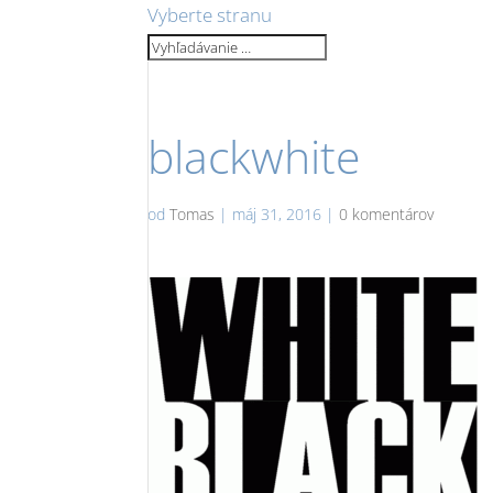
Vyberte stranu
blackwhite
od
Tomas
|
máj 31, 2016
|
0 komentárov