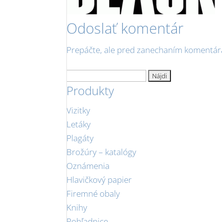
Odoslať komentár
Prepáčte, ale pred zanechaním komentár
Hľadať:
Produkty
Vizitky
Letáky
Plagáty
Brožúry – katalógy
Oznámenia
Hlavičkový papier
Firemné obaly
Knihy
Pohľadnice